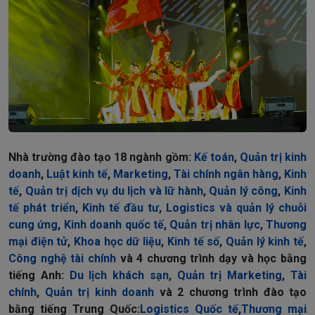
Nhà trường đào tạo 18 ngành gồm:
Kế toán
,
Quản trị kinh
doanh
,
Luật kinh tế
,
Marketing
,
Tài chính ngân hàng
,
Kinh
tế
,
Quản trị dịch vụ du lịch và lữ hành
,
Quản lý công
,
Kinh
tế phát triển
,
Kinh tế đầu tư
,
Logistics và quản lý chuỗi
cung ứng
,
Kinh doanh quốc tế
,
Quản trị nhân lực
,
Thương
mại điện tử
,
Khoa học dữ liệu
,
Kinh tế số
,
Quản lý kinh tế
,
Công nghệ tài chính
và 4 chương trình dạy và học bằng
tiếng Anh:
Du lịch khách sạn
,
Quản trị Marketing
,
Tài
chính
,
Quản trị kinh doanh
và 2 chương trình đào tạo
bằng tiếng Trung Quốc:
Logistics Quốc tế
,
Thương mại