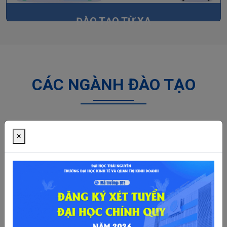
ĐÀO TẠO TỪ XA
CÁC NGÀNH ĐÀO TẠO
×
Ngành Kinh tế đầu tư
Ngành Kinh tế phát
triển