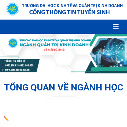
TỔNG QUAN VỀ NGÀNH HỌC
✏️