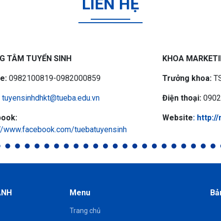
LIÊN HỆ
G TÂM TUYỂN SINH
KHOA MARKETI
ne:
0982100819-0982000859
Trưởng khoa:
T
tuyensinhdhkt@tueba.edu.vn
Điện thoại:
0902
ook:
Website
: http:
://www.facebook.com/tuebatuyensinh
ANH
Menu
Bả
Trang chủ