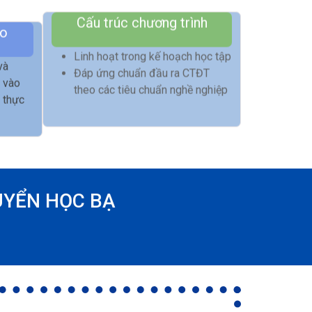
ạo
Cấu trúc chương trình
và
Linh hoạt trong kế hoạch học tập
g vào
Đáp ứng chuẩn đầu ra CTĐT
ề thực
theo các tiêu chuẩn nghề nghiệp
UYỂN HỌC BẠ