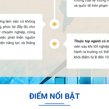
chóng của hệ thống n
và quốc tế trên phạm 
ng làm việc có không
g, phúc lợi đầy đủ cho
ý chuyên nghiệp, công
iệc phát triển nguồn
Thuộc top ngành có m
iện năng lực và thăng
viên sau khi tốt nghi
hành
ra trường có thể
khởi điểm từ 8 đến 10
ĐIỂM NỔI BẬT