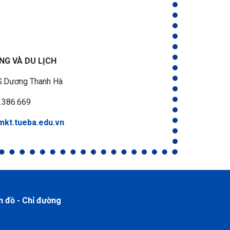
NG VÀ DU LỊCH
S.Dương Thanh Hà
.386.669
//mkt.tueba.edu.vn
n đồ - Chỉ đường