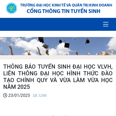
THÔNG BÁO TUYỂN SINH ĐẠI HỌC VLVH,
LIÊN THÔNG ĐẠI HỌC HÌNH THỨC ĐÀO
TẠO CHÍNH QUY VÀ VỪA LÀM VỪA HỌC
NĂM 2025
23/01/2025
3280