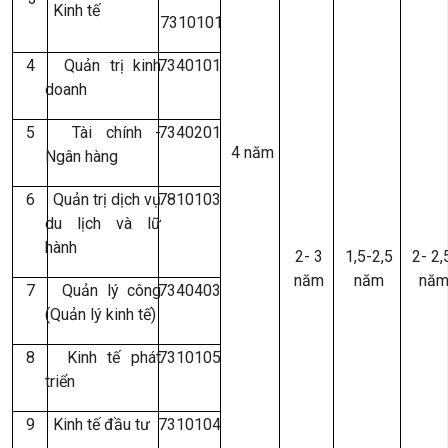
Kinh tế
7310101
4
Quản trị kinh
7340101
doanh
5
Tài chính -
7340201
4 năm
Ngân hàng
6
Quản trị dịch vụ
7810103
du lịch và lữ
hành
2- 3
1,5-2,5
2- 2
năm
năm
nă
7
Quản lý công
7340403
(Quản lý kinh tế)
8
Kinh tế phát
7310105
triển
9
Kinh tế đầu tư
7310104