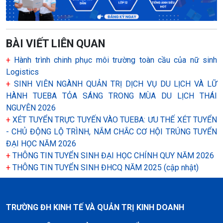
BÀI VIẾT LIÊN QUAN
+
Hành trình chinh phục môi trường toàn cầu của nữ sinh
Logistics
+
SINH VIÊN NGÀNH QUẢN TRỊ DỊCH VỤ DU LỊCH VÀ LỮ
HÀNH TUEBA TỎA SÁNG TRONG MÙA DU LỊCH THÁI
NGUYÊN 2026
+
XÉT TUYỂN TRỰC TUYẾN VÀO TUEBA: ƯU THẾ XÉT TUYỂN
- CHỦ ĐỘNG LỘ TRÌNH, NẮM CHẮC CƠ HỘI TRÚNG TUYỂN
ĐẠI HỌC NĂM 2026
+
THÔNG TIN TUYỂN SINH ĐẠI HỌC CHÍNH QUY NĂM 2026
+
THÔNG TIN TUYỂN SINH ĐHCQ NĂM 2025 (cập nhật)
TRƯỜNG ĐH KINH TẾ VÀ QUẢN TRỊ KINH DOANH