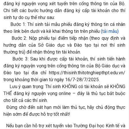
đăng ký nguyện vọng xét tuyển trên cổng thông tin của Bộ.
Chi tiết các bước hướng dẫn đăng ký cấp tài khoản cho thí
sinh tự do cụ thể như sau:
Bước 1: Thí sinh tải mẫu phiếu đăng ký thông tin cá nhân
theo link bên dưới và kê khai thông tin trên phiếu
(tải mẫu)
Bước 2: Nộp phiếu tại điểm tiếp nhận (theo quy định và
hướng dẫn của Sở Giáo dục và Đào tạo tại nơi thí sinh
thường trú) để nhận thông tin tài khoản.
Bước 3: Sau khi được cấp tài khoản, thí sinh tiến hành
đăng ký nguyện vọng trên cổng thông tin của Bộ Giáo dục và
Đào tạo tại địa chỉ https://thisinh.thitotnghiepthpt.edu.vn/
trong khoảng thời gian từ ngày 16/7-28/7/2025.
Lưu ý quan trọng: Thí sinh KHÔNG có tài khoản sẽ KHÔNG
THỂ đăng ký nguyện vọng online – đây là thủ tục bắt buộc
cho tất cả các thí sinh.
Đừng chờ đến sát hạn mới làm thủ tục, hãy chủ động thực
hiện sớm để được hỗ trợ tốt nhất!
Nếu bạn cần hỗ trợ xét tuyển vào Trường Đại học Kinh tế và