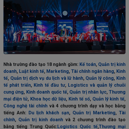
Nhà trường đào tạo 18 ngành gồm:
Kế toán
,
Quản trị kinh
doanh
,
Luật kinh tế
,
Marketing
,
Tài chính ngân hàng
,
Kinh
tế
,
Quản trị dịch vụ du lịch và lữ hành
,
Quản lý công
,
Kinh
tế phát triển
,
Kinh tế đầu tư
,
Logistics và quản lý chuỗi
cung ứng
,
Kinh doanh quốc tế
,
Quản trị nhân lực
,
Thương
mại điện tử
,
Khoa học dữ liệu
,
Kinh tế số
,
Quản lý kinh tế
,
Công nghệ tài chính
và 4 chương trình dạy và học bằng
tiếng Anh:
Du lịch khách sạn
,
Quản trị Marketing
,
Tài
chính
,
Quản trị kinh doanh
và 2 chương trình đào tạo
bằng tiếng Trung Quốc:
Logistics Quốc tế
,
Thương mại