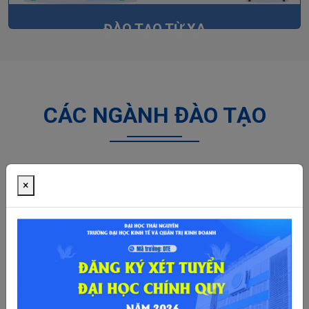
ĐÀO TẠO TỪ XA
CÁC NGÀNH ĐÀO TẠO
×
Ngành Kinh tế đầu tư
Ngành Kinh tế phát
triển