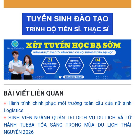
BÀI VIẾT LIÊN QUAN
+
Hành trình chinh phục môi trường toàn cầu của nữ sinh
Logistics
+
SINH VIÊN NGÀNH QUẢN TRỊ DỊCH VỤ DU LỊCH VÀ LỮ
HÀNH TUEBA TỎA SÁNG TRONG MÙA DU LỊCH THÁI
NGUYÊN 2026