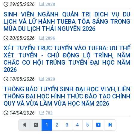
29/05/2026
2928
SINH VIÊN NGÀNH QUẢN TRỊ DỊCH VỤ DU
LỊCH VÀ LỮ HÀNH TUEBA TỎA SÁNG TRONG
MÙA DU LỊCH THÁI NGUYÊN 2026
20/05/2026
2096
XÉT TUYỂN TRỰC TUYẾN VÀO TUEBA: ƯU THẾ
XÉT TUYỂN - CHỦ ĐỘNG LỘ TRÌNH, NẮM
CHẮC CƠ HỘI TRÚNG TUYỂN ĐẠI HỌC NĂM
2026
18/05/2026
2929
THÔNG BÁO TUYỂN SINH ĐẠI HỌC VLVH, LIÊN
THÔNG ĐẠI HỌC HÌNH THỨC ĐÀO TẠO CHÍNH
QUY VÀ VỪA LÀM VỪA HỌC NĂM 2026
14/04/2026
782
1
2
3
4
5