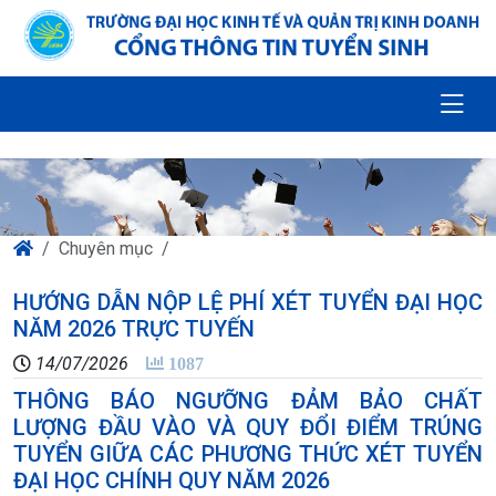
Chuyên mục
HƯỚNG DẪN NỘP LỆ PHÍ XÉT TUYỂN ĐẠI HỌC
NĂM 2026 TRỰC TUYẾN
14/07/2026
1087
THÔNG BÁO NGƯỠNG ĐẢM BẢO CHẤT
LƯỢNG ĐẦU VÀO VÀ QUY ĐỔI ĐIỂM TRÚNG
TUYỂN GIỮA CÁC PHƯƠNG THỨC XÉT TUYỂN
ĐẠI HỌC CHÍNH QUY NĂM 2026