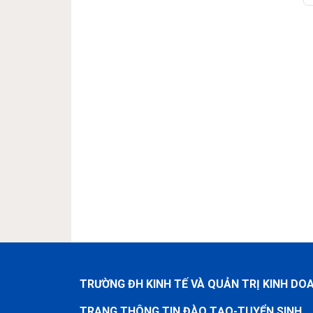
TRƯỜNG ĐH KINH TẾ VÀ QUẢN TRỊ KINH DO
TRANG THÔNG TIN ĐÀO TẠO-TUYỂN SINH