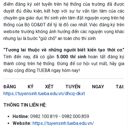
điểm đăng ký xét tuyển trên hệ thống của trường đã được
duyệt đủ điều kiện, kết hợp với sự tư vấn tận tâm của các
chuyên gia giáo dục thí sinh yên tâm đặt nguyện vọng trên hệ
thống của Bộ GD&ĐT để tỷ lệ đỗ cao nhất. Việc đăng ký trên
website trường không ảnh hưởng đến các nguyện vọng khác
nhưng lại là bước "giữ chỗ" an toàn cho thí sinh
"Tương lai thuộc về những người biết kiến tạo thời cơ."
Tính đến nay, đã có gần
5.000 thí sinh
hoàn tất đăng ký
thành công trên hệ thống. Đừng để cơ hội vụt mất, hãy gia
nhập cộng đồng TUEBA ngay hôm nay!
ĐĂNG KÝ XÉT TUYỂN NGAY TẠI:
https://tuyensinh.tueba.edu.vn/dhcq-dkxt
THÔNG TIN LIÊN HỆ:
Hotline:
0982.100.819 - 0982.000.859
Website:
https://tuyensinh.tueba.edu.vn/