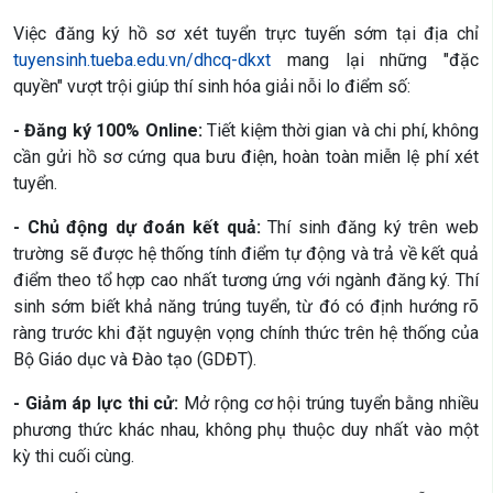
Việc đăng ký hồ sơ xét tuyển trực tuyến sớm tại địa chỉ
tuyensinh.tueba.edu.vn/dhcq-dkxt
mang lại những "đặc
quyền" vượt trội giúp thí sinh hóa giải nỗi lo điểm số:
- Đăng ký 100% Online:
Tiết kiệm thời gian và chi phí, không
cần gửi hồ sơ cứng qua bưu điện, hoàn toàn miễn lệ phí xét
tuyển.
- Chủ động dự đoán kết quả:
Thí sinh đăng ký trên web
trường sẽ được hệ thống tính điểm tự động và trả về kết quả
điểm theo tổ hợp cao nhất tương ứng với ngành đăng ký. Thí
sinh sớm biết khả năng trúng tuyển, từ đó có định hướng rõ
ràng trước khi đặt nguyện vọng chính thức trên hệ thống của
Bộ Giáo dục và Đào tạo (GDĐT).
- Giảm áp lực thi cử:
Mở rộng cơ hội trúng tuyển bằng nhiều
phương thức khác nhau, không phụ thuộc duy nhất vào một
kỳ thi cuối cùng.