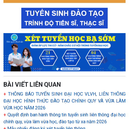
BÀI VIẾT LIÊN QUAN
+
THÔNG BÁO TUYỂN SINH ĐẠI HỌC VLVH, LIÊN THÔNG
ĐẠI HỌC HÌNH THỨC ĐÀO TẠO CHÍNH QUY VÀ VỪA LÀM
VỪA HỌC NĂM 2026
+
Quyết định ban hành thông tin tuyển sinh liên thông đại học
chính quy, vừa làm vừa học, đào tạo từ xa năm 2026
+
Mẫu phiếu đăng ký xét tuyển liên thông